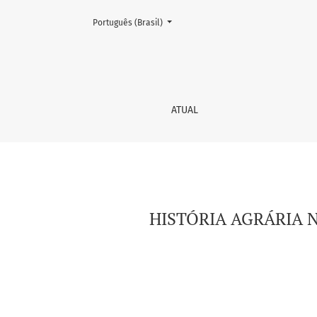
Mudar o idioma. O atual é:
Português (Brasil)
HISTÓRIA AGRÁRIA NO BRASIL
ATUAL
HISTÓRIA AGRÁRIA N