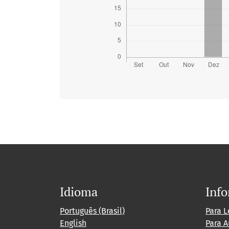
Idioma
Inf
Português (Brasil)
Para L
English
Para A