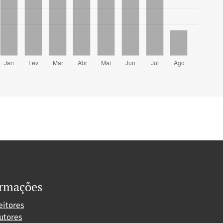
ormações
eitores
utores