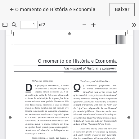
Voltar aos Detalhes do Artigo
←
O momento de História e Economia
Baixar